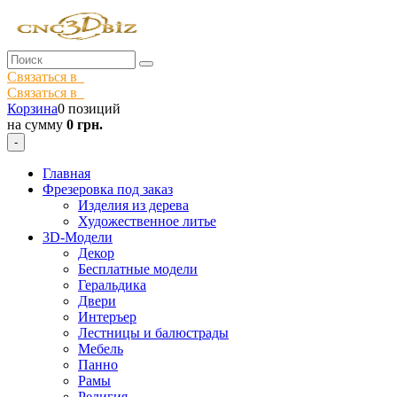
Связаться в
Связаться в
Корзина
0 позиций
на сумму
0 грн.
-
Главная
Фрезеровка под заказ
Изделия из дерева
Художественное литье
3D-Модели
Декор
Бесплатные модели
Геральдика
Двери
Интеръер
Лестницы и балюстрады
Мебель
Панно
Рамы
Религия