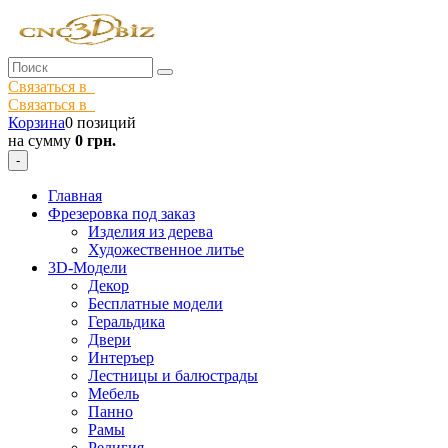
Связаться в
Связаться в
Корзина
0 позиций
на сумму
0 грн.
-
Главная
Фрезеровка под заказ
Изделия из дерева
Художественное литье
3D-Модели
Декор
Бесплатные модели
Геральдика
Двери
Интеръер
Лестницы и балюстрады
Мебель
Панно
Рамы
Религия