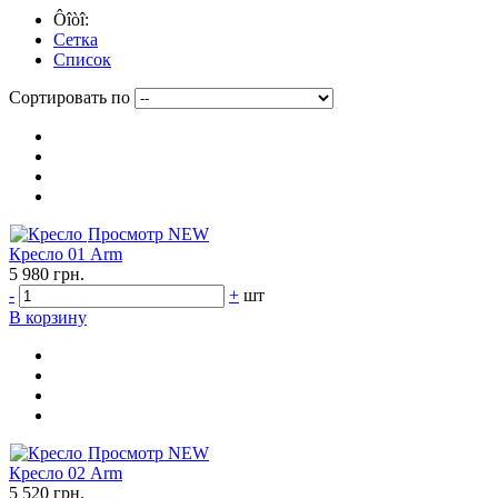
Предоплата, сроки, согласования предварительных и окончате
Ôîòî:
подтверждения платежа, Вы получите ссылку и сможет скачать а
Сетка
Список
Сортировать по
Просмотр
NEW
Кресло 01 Arm
5 980 грн.
-
+
шт
В корзину
Просмотр
NEW
Кресло 02 Arm
5 520 грн.