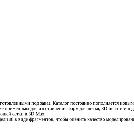
зготовленными под заказ. Каталог постоянно пополняется новым
кже применимы для изготовления форм для литья, 3D печати и в д
ющей сетки в 3D Max.
ели stl в виде фрагментов, чтобы оценить качество моделирован
ите моделирование вашего изделия. Для этого отправьте по почте
иалы - фото изделия, образцы, картинки, скачанные из интернет