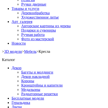
Ручки дверные
Товары и услуги
Деревообработка
Художественное литье
Арт галерея
Авторские картины из дерева
Подарки и сувениры
Ручная работа
Фото из мастерской
Новости
>
3D модели
>
Мебель
>
Кресла
Каталог
Декор
Багеты и молдинги
Декор накладной
Короны
Кронштейны и капители
Медальоны
Радиаторные решетки
Бесплатные модели
Геральдика
Двери