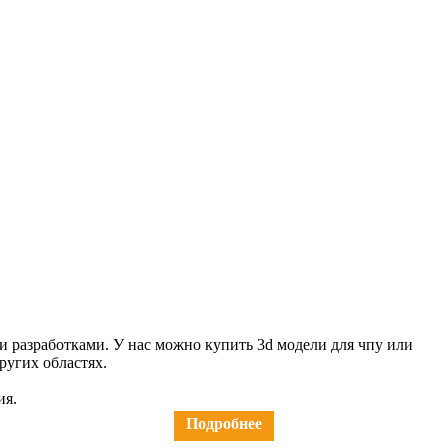
и разработками. У нас можно купить 3d модели для чпу или
ругих областях.
ия.
 или в Viber техническое задание, чертеж или эскиз с
Подробнее
.