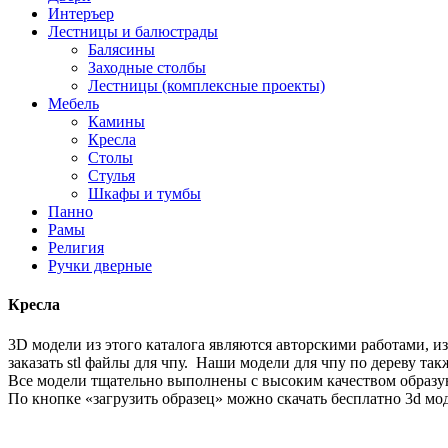
Интеръер
Лестницы и балюстрады
Балясины
Заходные столбы
Лестницы (комплексные проекты)
Мебель
Камины
Кресла
Столы
Стулья
Шкафы и тумбы
Панно
Рамы
Религия
Ручки дверные
Кресла
3D модели из этого каталога являются авторскими работами, и
заказать stl файлы для чпу. Наши модели для чпу по дереву та
Все модели тщательно выполнены с высоким качеством образу
По кнопке «загрузить образец» можно скачать бесплатно 3d мод
Если вы не нашли в нашем каталоге того что вы искали – закаж
размерами. Также приветствуются любые дополнительные матер