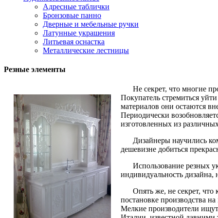
Адресные таблички
Бронзовые панно
Дверные и мебельные ручки
Латунные украшения
Литьевая оснастка
Металлические лестницы
Резные элементы
Не секрет, что многие п
Покупатель стремиться уйти
материалов они остаются вне
Периодически возобновляетс
изготовленных из различных
Дизайнеры научились ком
дешевизне добиться прекрас
Использование резных ук
индивидуальность дизайна, 
Опять же, не секрет, чт
постановке производства на
Мелкие производители ищут 
Италии, известной давними 