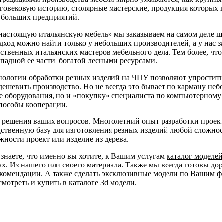
овековую историю, столярные мастерские, продукция которых 
у больших предприятий.
 «настоящую итальянскую мебель» мы заказываем на самом деле 
од можно найти только у небольших производителей, а у нас з
дственных итальянских мастеров мебельного дела. Тем более, что
ападной ее части, богатой лесными ресурсами.
ологии обработки резных изделий на ЧПУ позволяют упростить
удешевить производство. Но не всегда это бывает по карману не
е оборудования, но и «покупку» специалиста по компьютерному
способы кооперации.
 решения ваших вопросов. Многолетний опыт разработки проек
ственную базу для изготовления резных изделий любой сложнос
жности проект или изделие из дерева.
 знаете, что именно вы хотите, к Вашим услугам
каталог моделе
ах. Из нашего или своего материала. Также мы всегда готовы д
рекомендации. А также сделать эксклюзивные модели по Вашим ф
мотреть и купить в каталоге
3d модели
.