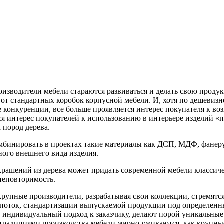
роизводители мебели стараются развиваться и делать свою проду
 от стандартных коробок корпусной мебели. И, хотя по дешевиз
 конкуренции, все больше проявляется интерес покупателя к воз
я интерес покупателей к использованию в интерьере изделий «п
 пород дерева.
бинировать в проектах такие материалы как ДСП, МДФ, фанеру,
ного внешнего вида изделия.
рашений из дерева может придать современной мебели классиче
неповторимость.
о крупные производители, разрабатывая свои коллекции, стремятс
 поток, стандартизации выпускаемой продукции под определенн
индивидуальный подход к заказчику, делают порой уникальные
традициями производства мебели мирно уживаются, как крупные