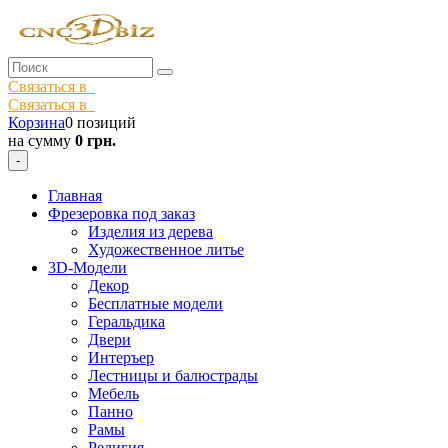
Связаться в
Связаться в
Корзина
0 позиций
на сумму
0 грн.
-
Главная
Фрезеровка под заказ
Изделия из дерева
Художественное литье
3D-Модели
Декор
Бесплатные модели
Геральдика
Двери
Интеръер
Лестницы и балюстрады
Мебель
Панно
Рамы
Религия