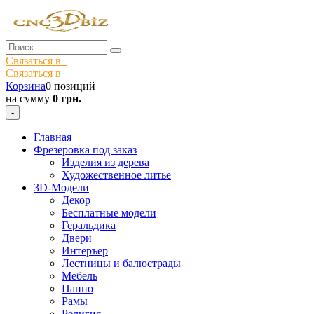
Связаться в
Связаться в
Корзина
0 позиций
на сумму
0 грн.
-
Главная
Фрезеровка под заказ
Изделия из дерева
Художественное литье
3D-Модели
Декор
Бесплатные модели
Геральдика
Двери
Интеръер
Лестницы и балюстрады
Мебель
Панно
Рамы
Религия