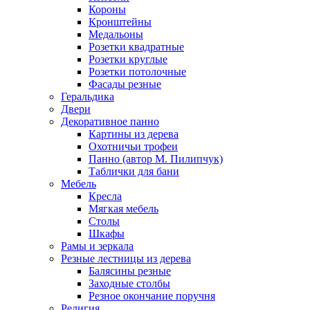
Короны
Кронштейны
Медальоны
Розетки квадратные
Розетки круглые
Розетки потолочные
Фасады резные
Геральдика
Двери
Декоративное панно
Картины из дерева
Охотничьи трофеи
Панно (автор М. Пилипчук)
Таблички для бани
Мебель
Кресла
Мягкая мебель
Столы
Шкафы
Рамы и зеркала
Резные лестницы из дерева
Балясины резные
Заходные столбы
Резное окончание поручня
Религия