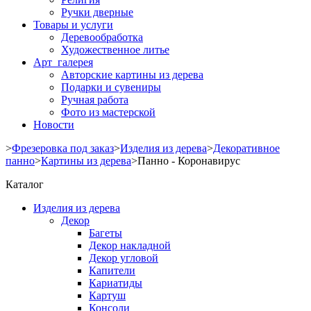
Ручки дверные
Товары и услуги
Деревообработка
Художественное литье
Арт галерея
Авторские картины из дерева
Подарки и сувениры
Ручная работа
Фото из мастерской
Новости
>
Фрезеровка под заказ
>
Изделия из дерева
>
Декоративное
панно
>
Картины из дерева
>
Панно - Коронавирус
Каталог
Изделия из дерева
Декор
Багеты
Декор накладной
Декор угловой
Капители
Кариатиды
Картуш
Консоли