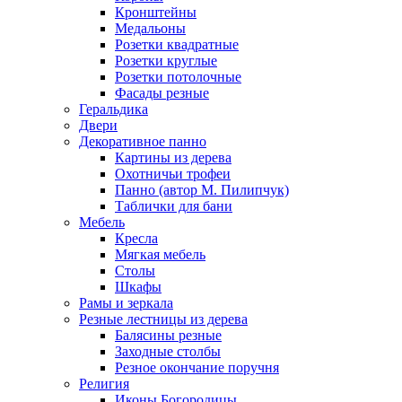
Кронштейны
Медальоны
Розетки квадратные
Розетки круглые
Розетки потолочные
Фасады резные
Геральдика
Двери
Декоративное панно
Картины из дерева
Охотничьи трофеи
Панно (автор М. Пилипчук)
Таблички для бани
Мебель
Кресла
Мягкая мебель
Столы
Шкафы
Рамы и зеркала
Резные лестницы из дерева
Балясины резные
Заходные столбы
Резное окончание поручня
Религия
Иконы Богородицы