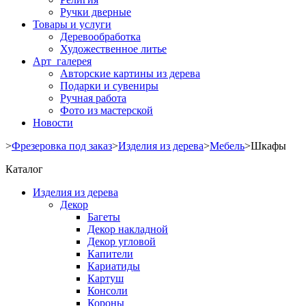
Ручки дверные
Товары и услуги
Деревообработка
Художественное литье
Арт галерея
Авторские картины из дерева
Подарки и сувениры
Ручная работа
Фото из мастерской
Новости
>
Фрезеровка под заказ
>
Изделия из дерева
>
Мебель
>
Шкафы
Каталог
Изделия из дерева
Декор
Багеты
Декор накладной
Декор угловой
Капители
Кариатиды
Картуш
Консоли
Короны