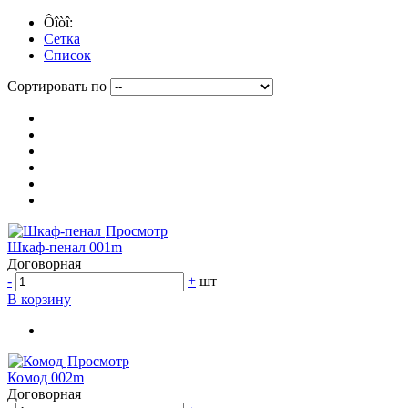
Ôîòî:
Сетка
Список
Сортировать по
Просмотр
Шкаф-пенал 001m
Договорная
-
+
шт
В корзину
Просмотр
Комод 002m
Договорная