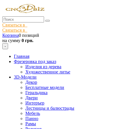
Связаться в
Связаться в
Корзина
0 позиций
на сумму
0 грн.
-
Главная
Фрезеровка под заказ
Изделия из дерева
Художественное литье
3D-Модели
Декор
Бесплатные модели
Геральдика
Двери
Интеръер
Лестницы и балюстрады
Мебель
Панно
Рамы
Религия