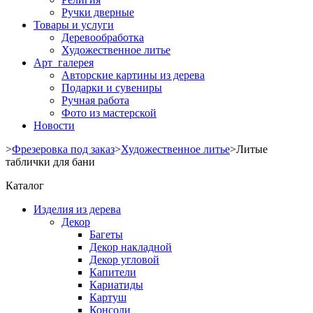
Ручки дверные
Товары и услуги
Деревообработка
Художественное литье
Арт галерея
Авторские картины из дерева
Подарки и сувениры
Ручная работа
Фото из мастерской
Новости
>
Фрезеровка под заказ
>
Художественное литье
>
Литые
таблички для бани
Каталог
Изделия из дерева
Декор
Багеты
Декор накладной
Декор угловой
Капители
Кариатиды
Картуш
Консоли