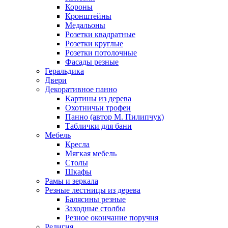
Короны
Кронштейны
Медальоны
Розетки квадратные
Розетки круглые
Розетки потолочные
Фасады резные
Геральдика
Двери
Декоративное панно
Картины из дерева
Охотничьи трофеи
Панно (автор М. Пилипчук)
Таблички для бани
Мебель
Кресла
Мягкая мебель
Столы
Шкафы
Рамы и зеркала
Резные лестницы из дерева
Балясины резные
Заходные столбы
Резное окончание поручня
Религия