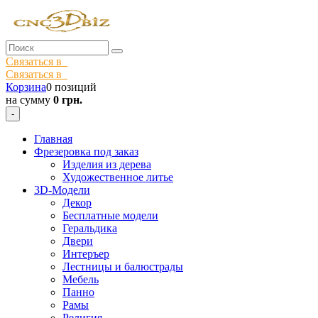
Связаться в
Связаться в
Корзина
0 позиций
на сумму
0 грн.
-
Главная
Фрезеровка под заказ
Изделия из дерева
Художественное литье
3D-Модели
Декор
Бесплатные модели
Геральдика
Двери
Интеръер
Лестницы и балюстрады
Мебель
Панно
Рамы
Религия